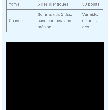
Yam’s
5 dés identiques
50 points
Somme des 5 dés,
Variable,
Chance
sans combinaison
selon les
précise
dés