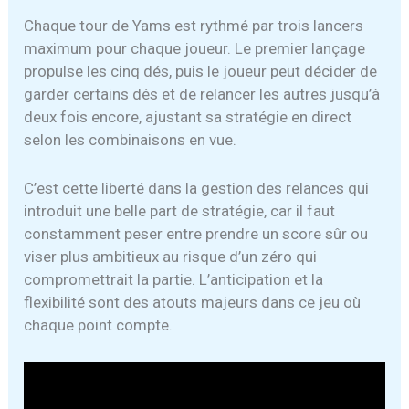
Chaque tour de Yams est rythmé par trois lancers
maximum pour chaque joueur. Le premier lançage
propulse les cinq dés, puis le joueur peut décider de
garder certains dés et de relancer les autres jusqu’à
deux fois encore, ajustant sa stratégie en direct
selon les combinaisons en vue.
C’est cette liberté dans la gestion des relances qui
introduit une belle part de stratégie, car il faut
constamment peser entre prendre un score sûr ou
viser plus ambitieux au risque d’un zéro qui
compromettrait la partie. L’anticipation et la
flexibilité sont des atouts majeurs dans ce jeu où
chaque point compte.